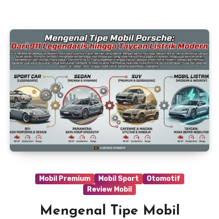
Mobil Premium
Mobil Sport
Otomotif
Review Mobil
Mengenal Tipe Mobil