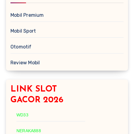
Mobil Premium
Mobil Sport
Otomotif
Review Mobil
LINK SLOT
GACOR 2026
WD33
NERAKA888