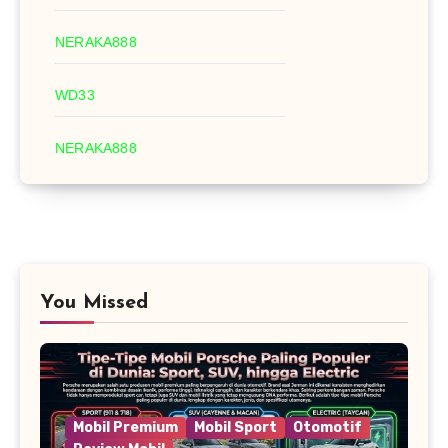
NERAKA888
WD33
NERAKA888
You Missed
Mobil Premium
Mobil Sport
Otomotif