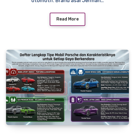
otomotif. Brand asal Jerman…
Read More