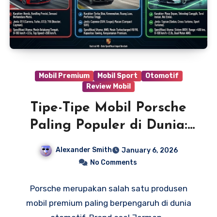
Mobil Premium
Mobil Sport
Otomotif
Review Mobil
Tipe-Tipe Mobil Porsche
Paling Populer di Dunia:
Sport, SUV, hingga Electric
Alexander Smith
January 6, 2026
No Comments
Porsche merupakan salah satu produsen
mobil premium paling berpengaruh di dunia